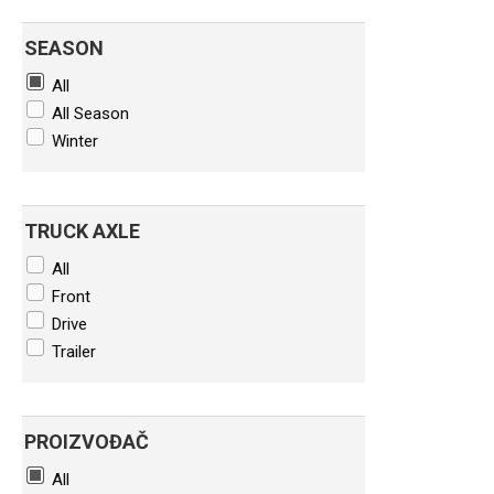
SEASON
All
All Season
Winter
TRUCK AXLE
All
Front
Drive
Trailer
PROIZVOĐAČ
All