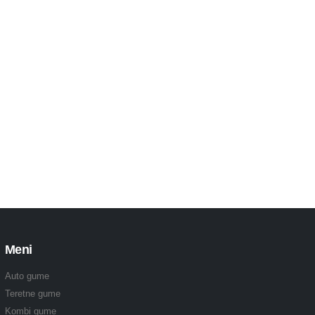
Meni
Auto gume
Teretne gume
Kombi gume