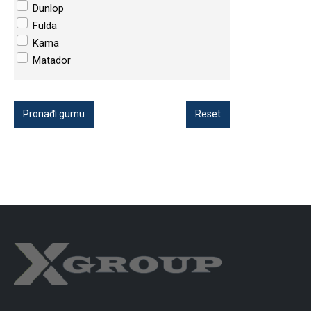
Dunlop
Fulda
Kama
Matador
Pronađi gumu
Reset