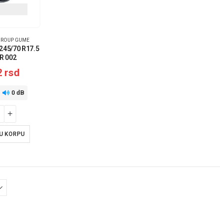
GROUP GUME
245/70 R17.5
R 002
2
rsd
0 dB
U KORPU