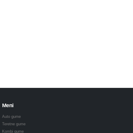
Meni
Auto gume
Teretne gume
Kombi gume