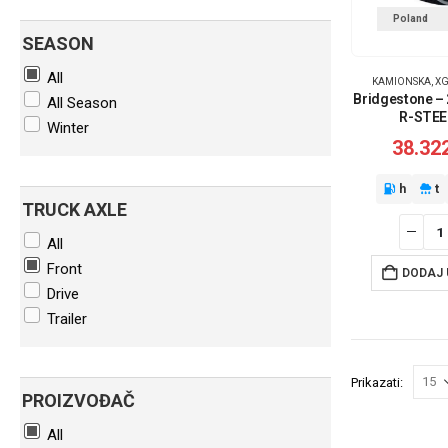
Poland
SEASON
All
KAMIONSKA
,
X
Bridgestone – 
All Season
R-STEE
Winter
38.32
h
t
TRUCK AXLE
All
Front
DODAJ 
Drive
Trailer
Prikazati:
PROIZVOĐAČ
All