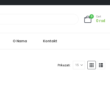
0
Cart
0
rsd
O Nama
Kontakt
Prikazati: