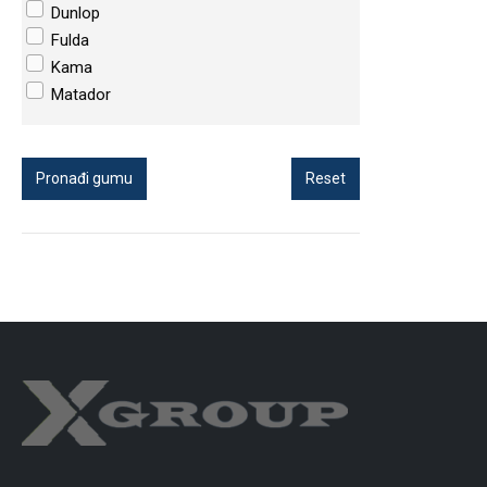
Dunlop
Fulda
Kama
Matador
Pronađi gumu
Reset