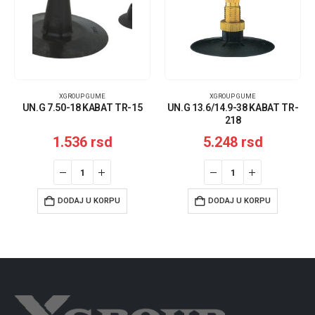
XGROUP GUME
XGROUP GUME
UN.G 7.50-18 KABAT TR-15
UN.G 13.6/14.9-38 KABAT TR-
218
1.536
rsd
5.248
rsd
DODAJ U KORPU
DODAJ U KORPU