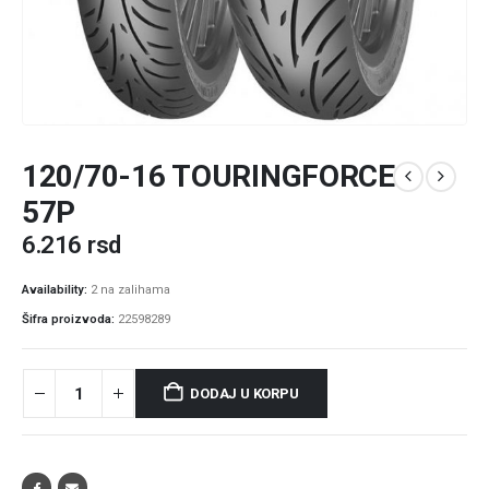
120/70-16 TOURINGFORCE
57P
6.216
rsd
Availability:
2 na zalihama
Šifra proizvoda:
22598289
DODAJ U KORPU