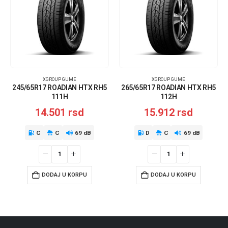
XGROUP GUME
XGROUP GUME
245/65R17 ROADIAN HTX RH5
265/65R17 ROADIAN HTX RH5
111H
112H
14.501
rsd
15.912
rsd
C
C
69 dB
D
C
69 dB
DODAJ U KORPU
DODAJ U KORPU