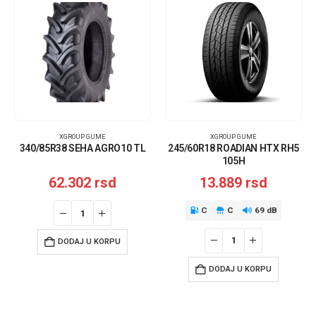
XGROUP GUME
XGROUP GUME
340/85R38 SEHA AGRO10 TL
245/60R18 ROADIAN HTX RH5
105H
62.302
rsd
13.889
rsd
C
C
69 dB
DODAJ U KORPU
DODAJ U KORPU