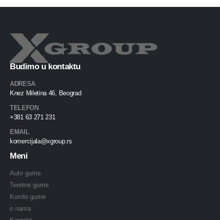
Budimo u kontaktu
ADRESA
Knez Miletina 46, Beograd
TELEFON
+381 63 271 231
EMAIL
komercijala@xgroup.rs
Meni
Auto gume
Teretne gume
Kombi gume
o nama