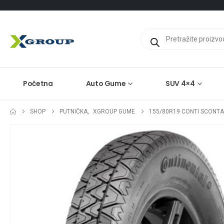
Products
search
Početna
Auto Gume
SUV 4×4
SHOP
PUTNIČKA
,
XGROUP GUME
155/80R19 CONTI SCONT