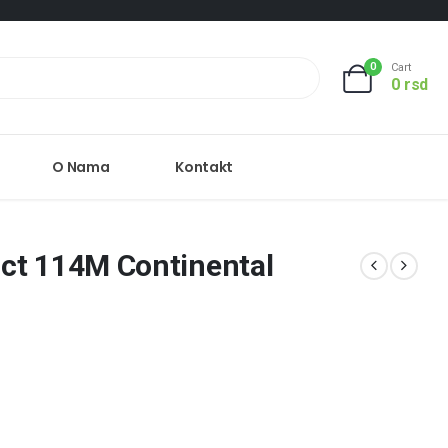
0
Cart
0
rsd
O Nama
Kontakt
ct 114M Continental