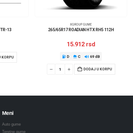
XGROUP GUME
 TR-13
265/65R17 ROADIAN HTX RH5 112H
15.912
rsd
D
C
69 dB
U KORPU
DODAJ U KORPU
Meni
Auto gume
Teretne gume