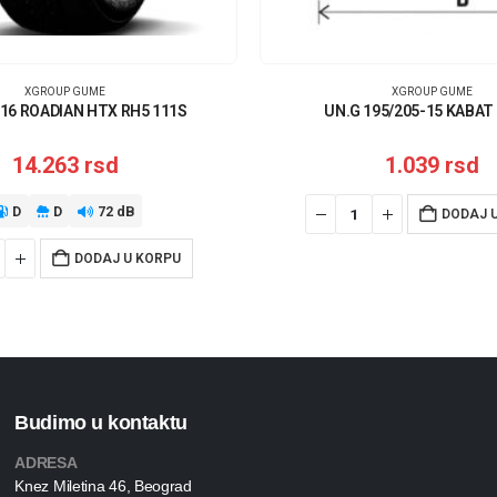
XGROUP GUME
XGROUP GUME
16 ROADIAN HTX RH5 111S
UN.G 195/205-15 KABAT
14.263
rsd
1.039
rsd
D
D
72 dB
DODAJ 
DODAJ U KORPU
Budimo u kontaktu
ADRESA
Knez Miletina 46, Beograd