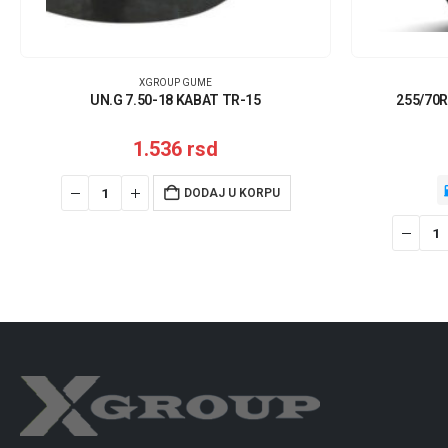
XGROUP GUME
UN.G 7.50-18 KABAT TR-15
255/70R
1.536
rsd
DODAJ U KORPU