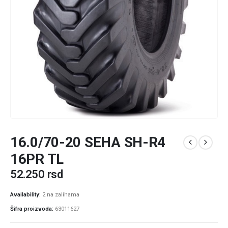
16.0/70-20 SEHA SH-R4
16PR TL
52.250
rsd
Availability:
2 na zalihama
Šifra proizvoda:
63011627