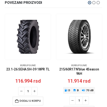
POVEZANI PROIZVODI
XGROUP GUME
XGROUP GUME
23.1-26 SEHA SH-39 18PR TL
215/60R17 N’blue 4Season
96H
116.994
rsd
11.914
rsd
D
B
70 dB
DODAJ U KORPU