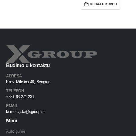
DODAJ U KORPU
Budimo u kontaktu
ADRESA
Knez Miletina 46, Beograd
TELEFON
+381 63 271 231
EMAIL
komercijala@xgroup.rs
Meni
Auto gume