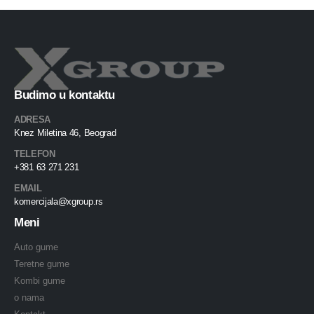
Budimo u kontaktu
ADRESA
Knez Miletina 46, Beograd
TELEFON
+381 63 271 231
EMAIL
komercijala@xgroup.rs
Meni
Auto gume
Teretne gume
Kombi gume
o nama