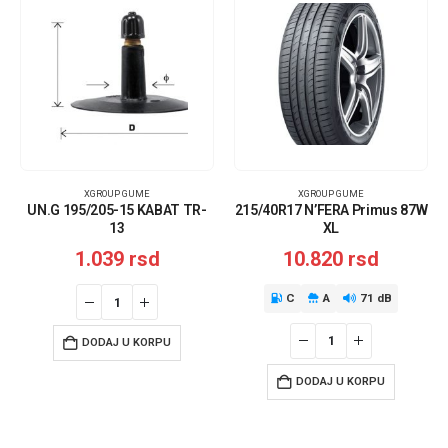
XGROUP GUME
XGROUP GUME
UN.G 195/205-15 KABAT TR-
215/40R17 N’FERA Primus 87W
13
XL
1.039
rsd
10.820
rsd
C
A
71 dB
DODAJ U KORPU
DODAJ U KORPU