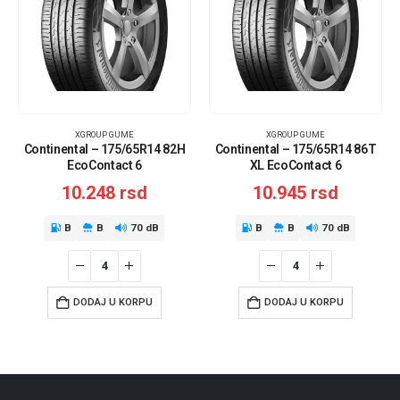
XGROUP GUME
XGROUP GUME
Continental – 175/65R14 82H
Continental – 175/65R14 86T
EcoContact 6
XL EcoContact 6
10.248
rsd
10.945
rsd
B
B
70 dB
B
B
70 dB
DODAJ U KORPU
DODAJ U KORPU