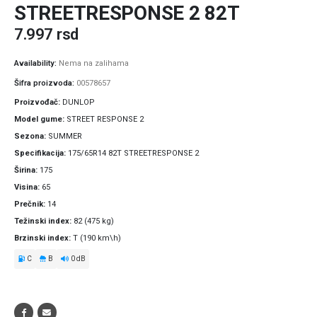
STREETRESPONSE 2 82T
7.997
rsd
Availability:
Nema na zalihama
Šifra proizvoda:
00578657
Proizvođač
DUNLOP
Model gume
STREET RESPONSE 2
Sezona
SUMMER
Specifikacija
175/65R14 82T STREETRESPONSE 2
Širina
175
Visina
65
Prečnik
14
Težinski index
82 (475 kg)
Brzinski index
T (190 km\h)
C
B
0 dB