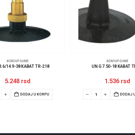
XGROUP GUME
XGROUP GUME
3.6/14.9-38 KABAT TR-218
UN.G 7.50-18 KABAT T
5.248
rsd
1.536
rsd
DODAJ U KORPU
DODAJ 