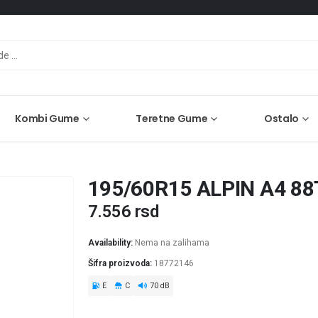
Kombi Gume
Teretne Gume
Ostalo
195/60R15 ALPIN A4 88
7.556
rsd
Availability:
Nema na zalihama
Šifra proizvoda:
18772146
E
C
70 dB