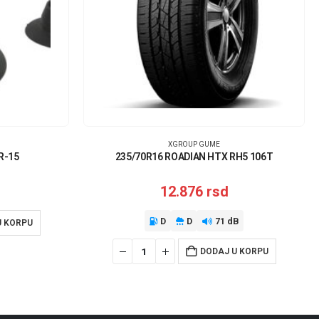
XGROUP GUME
R-15
235/70R16 ROADIAN HTX RH5 106T
12.876
rsd
D
D
71 dB
U KORPU
DODAJ U KORPU