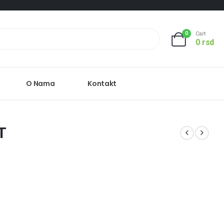
0
Cart
0
rsd
O Nama
Kontakt
T