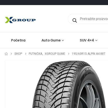
Products
search
Početna
Auto Gume
SUV 4×4
SHOP
PUTNIČKA
,
XGROUP GUME
195/60R15 ALPIN A4 88T