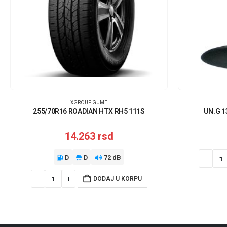
XGROUP GUME
255/70R16 ROADIAN HTX RH5 111S
UN.G 1
14.263
rsd
D
D
72 dB
DODAJ U KORPU