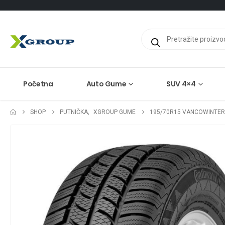
Products
search
Početna
Auto Gume
SUV 4×4
SHOP
PUTNIČKA
,
XGROUP GUME
195/70R15 VANCOWINTER 