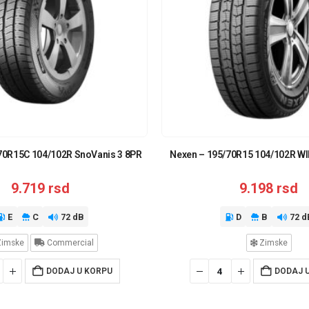
70R15C 104/102R SnoVanis 3 8PR
Nexen – 195/70R15 104/102R 
9.719
rsd
9.198
rsd
E
C
72 dB
D
B
72 d
imske
Commercial
Zimske
DODAJ U KORPU
DODAJ 