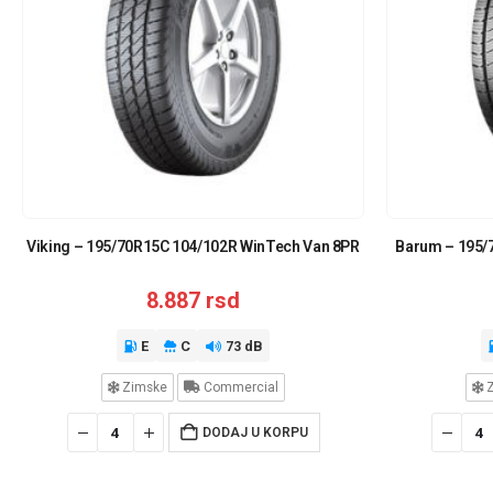
Viking – 195/70R15C 104/102R WinTech Van 8PR
Barum – 195/
8.887
rsd
E
C
73 dB
Zimske
Commercial
Z
DODAJ U KORPU