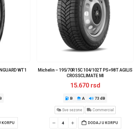
WINGUARD WT1
Michelin – 195/70R15C 104/102T PS=98T AGILIS
CROSSCLIMATE MI
15.670
rsd
B
B
A
73 dB
Sve sezone
Commercial
U KORPU
DODAJ U KORPU