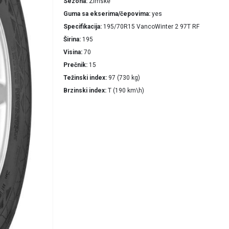
Sezona
Zimske
Guma sa ekserima/čepovima
yes
Specifikacija
195/70R15 VancoWinter 2 97T RF
Širina
195
Visina
70
Prečnik
15
Težinski index
97 (730 kg)
Brzinski index
T (190 km\h)