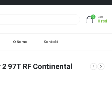
0
Cart
0
rsd
O Nama
Kontakt
2 97T RF Continental