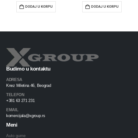
DODAJ U KORPU
DODAJ U KORPU
Budimo u kontaktu
ADRESA
Knez Miletina 46, Beograd
TELEFON
+381 63 271 231
EMAIL
komercijala@xgroup.rs
Meni
Auto gume