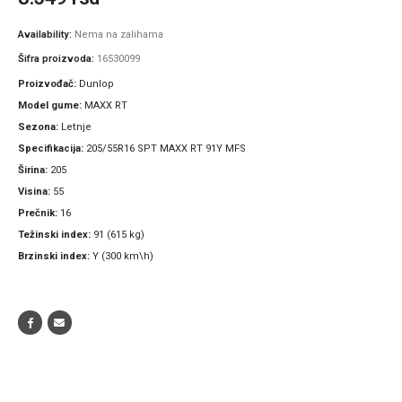
Availability:
Nema na zalihama
Šifra proizvoda:
16530099
Proizvođač
Dunlop
Model gume
MAXX RT
Sezona
Letnje
Specifikacija
205/55R16 SPT MAXX RT 91Y MFS
Širina
205
Visina
55
Prečnik
16
Težinski index
91 (615 kg)
Brzinski index
Y (300 km\h)