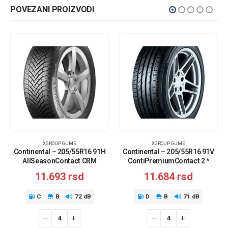
POVEZANI PROIZVODI
XGROUP GUME
XGROUP GUME
Continental – 205/55R16 91H
Continental – 205/55R16 91V
AllSeasonContact CRM
ContiPremiumContact 2 *
11.693
rsd
11.684
rsd
C
B
72 dB
D
B
71 dB