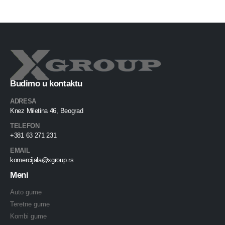
Budimo u kontaktu
ADRESA
Knez Miletina 46, Beograd
TELEFON
+381 63 271 231
EMAIL
komercijala@xgroup.rs
Meni
Auto gume
Teretne gume
Kombi gume