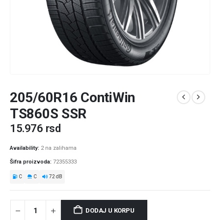
205/60R16 ContiWin
TS860S SSR
15.976
rsd
Availability:
2 na zalihama
Šifra proizvoda:
72355333
C
C
72 dB
DODAJ U KORPU