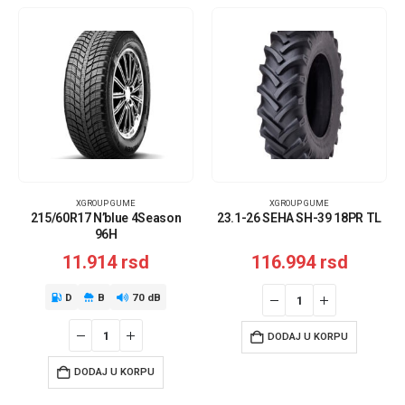
XGROUP GUME
XGROUP GUME
215/60R17 N’blue 4Season
23.1-26 SEHA SH-39 18PR TL
96H
11.914
rsd
116.994
rsd
D
B
70 dB
DODAJ U KORPU
DODAJ U KORPU