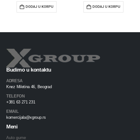
DODAJ U KORPU
DODAJ U KORPU
Budimo u kontaktu
ADRESA
Knez Miletina 46, Beograd
TELEFON
+381 63 271 231
EMAIL
komercijala@xgroup.rs
Meni
Auto gume