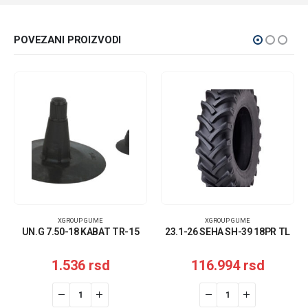
POVEZANI PROIZVODI
XGROUP GUME
XGROUP GUME
UN.G 7.50-18 KABAT TR-15
23.1-26 SEHA SH-39 18PR TL
1.536
rsd
116.994
rsd