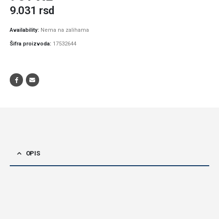
9.031
rsd
Availability:
Nema na zalihama
Šifra proizvoda:
17532644
OPIS