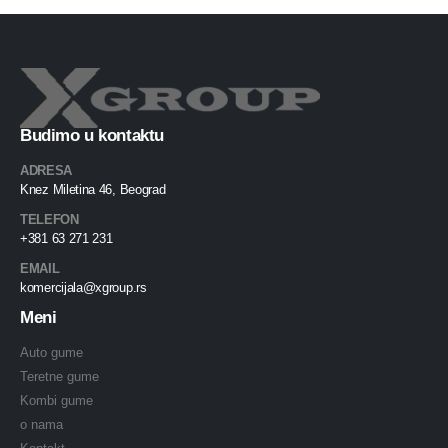
Budimo u kontaktu
ADRESA
Knez Miletina 46, Beograd
TELEFON
+381 63 271 231
EMAIL
komercijala@xgroup.rs
Meni
Auto gume
Teretne gume
Kombi gume
o nama