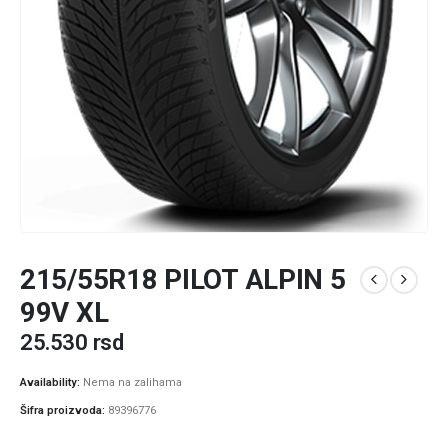
215/55R18 PILOT ALPIN 5
99V XL
25.530
rsd
Availability:
Nema na zalihama
Šifra proizvoda:
89396776