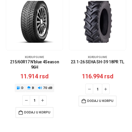
XGROUP GUME
XGROUP GUME
215/60R17 N’blue 4Season
23.1-26 SEHA SH-39 18PR TL
96H
11.914
rsd
116.994
rsd
D
B
70 dB
DODAJ U KORPU
DODAJ U KORPU