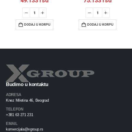
49.133
rsd
75.133
rsd
DODAJ U KORPU
DODAJ U KORPU
Budimo u kontaktu
ADRESA
Knez Miletina 46, Beograd
TELEFON
+381 63 271 231
EMAIL
komercijala@xgroup.rs