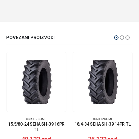
POVEZANI PROIZVODI
XGROUP GUME
XGROUP GUME
15.5/80-24 SEHA SH-39 16PR
18.4-34 SEHA SH-39 14PR TL
TL