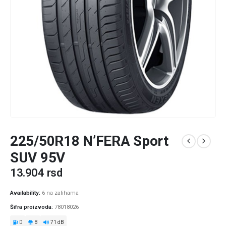
225/50R18 N’FERA Sport
SUV 95V
13.904
rsd
Availability:
6 na zalihama
Šifra proizvoda:
78018026
D
B
71 dB