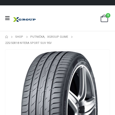
0
SHOP
PUTNIČKA
,
XGROUP GUME
225/50R18 N’FERA SPORT SUV 95V