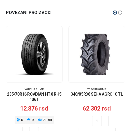
POVEZANI PROIZVODI
XGROUP GUME
XGROUP GUME
235/70R16 ROADIAN HTX RH5
340/85R38 SEHA AGRO10 TL
106T
12.876
rsd
62.302
rsd
D
D
71 dB