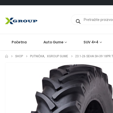
Products
search
Početna
Auto Gume
SUV 4×4
SHOP
PUTNIČKA
,
XGROUP GUME
23.1-26 SEHA SH-39 18PR 