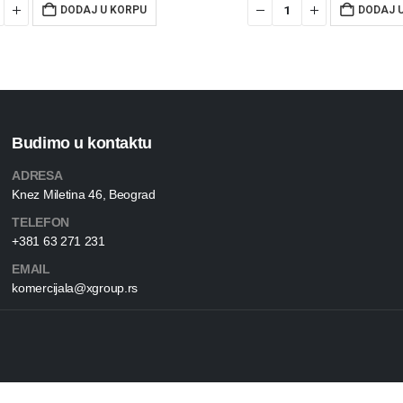
DODAJ U KORPU
DODAJ 
Budimo u kontaktu
ADRESA
Knez Miletina 46, Beograd
TELEFON
+381 63 271 231
EMAIL
komercijala@xgroup.rs