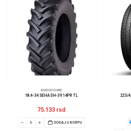
XGROUP GUME
18.4-34 SEHA SH-39 14PR TL
225/4
75.133
rsd
DODAJ U KORPU