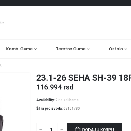
Kombi Gume
Teretne Gume
Ostalo
TL
23.1-26 SEHA SH-39 18
116.994
rsd
Availability:
2 na zalihama
Šifra proizvoda:
63151780
DODAJ U KORPU