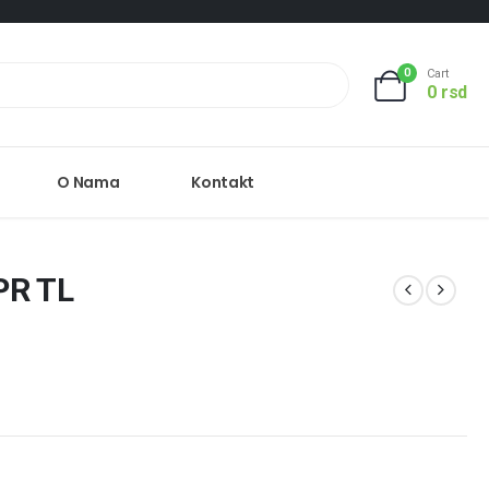
0
Cart
0
rsd
O Nama
Kontakt
PR TL