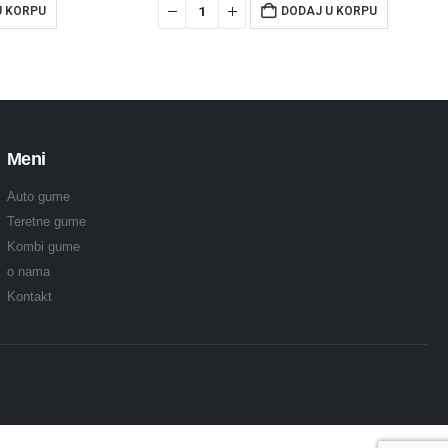
U KORPU
DODAJ U KORPU
Meni
Auto gume
Teretne gume
Kombi gume
o nama
Kontakt