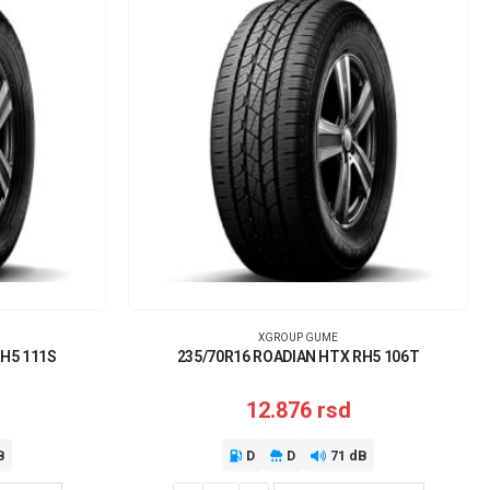
XGROUP GUME
RH5 111S
235/70R16 ROADIAN HTX RH5 106T
12.876
rsd
B
D
D
71 dB