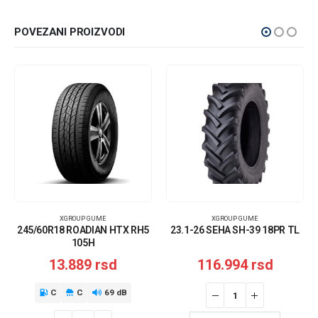
POVEZANI PROIZVODI
XGROUP GUME
XGROUP GUME
245/60R18 ROADIAN HTX RH5
23.1-26 SEHA SH-39 18PR TL
105H
13.889
rsd
116.994
rsd
C
C
69 dB