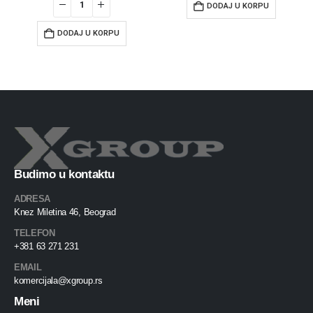
DODAJ U KORPU
DODAJ U KORPU
Budimo u kontaktu
ADRESA
Knez Miletina 46, Beograd
TELEFON
+381 63 271 231
EMAIL
komercijala@xgroup.rs
Meni