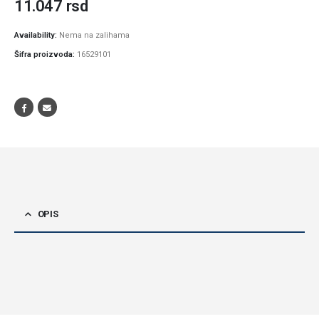
11.047
rsd
Availability:
Nema na zalihama
Šifra proizvoda:
16529101
OPIS