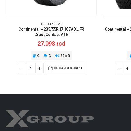
XGROUP GUME
Continental – 235/55R17 103V XL FR
Continental –
CrossContact ATR
27.098
rsd
C
C
72 dB
DODAJ U KORPU