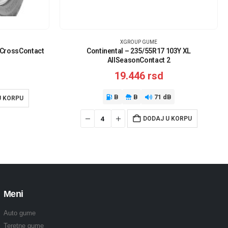
XGROUP GUME
 CrossContact
Continental – 235/55R17 103Y XL
AllSeasonContact 2
19.446
rsd
B
B
71 dB
U KORPU
DODAJ U KORPU
Meni
Auto gume
Teretne gume