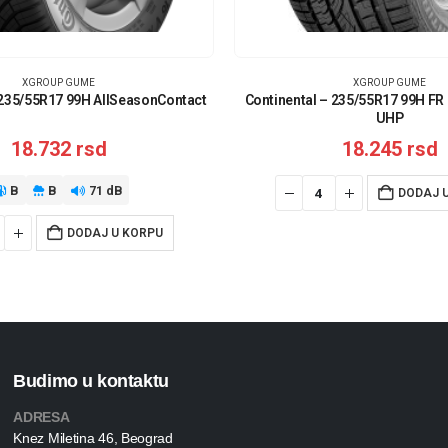
XGROUP GUME
XGROUP GUME
 235/55R17 99H AllSeasonContact
Continental – 235/55R17 99H FR
UHP
18.732
rsd
18.245
rsd
B
B
71 dB
DODAJ 
DODAJ U KORPU
Budimo u kontaktu
ADRESA
Knez Miletina 46, Beograd