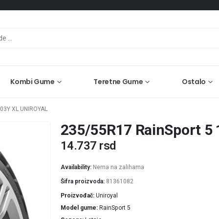
Kombi Gume
Teretne Gume
Ostalo
03Y XL UNIROYAL
235/55R17 RainSport 5 
14.737
rsd
Availability:
Nema na zalihama
Šifra proizvoda:
81361082
Proizvođač
Uniroyal
Model gume
RainSport 5