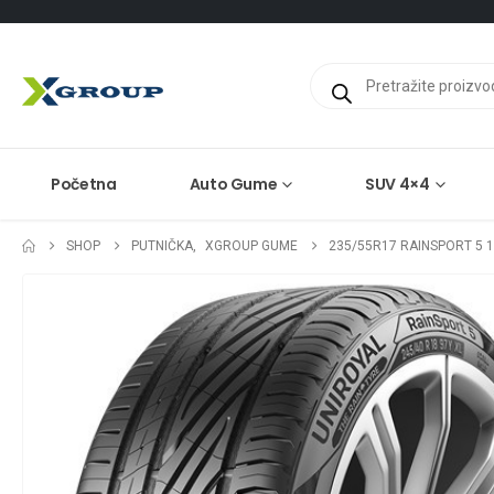
Products
search
Početna
Auto Gume
SUV 4×4
SHOP
PUTNIČKA
,
XGROUP GUME
235/55R17 RAINSPORT 5 1