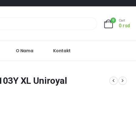
0
Cart
0
rsd
O Nama
Kontakt
103Y XL Uniroyal