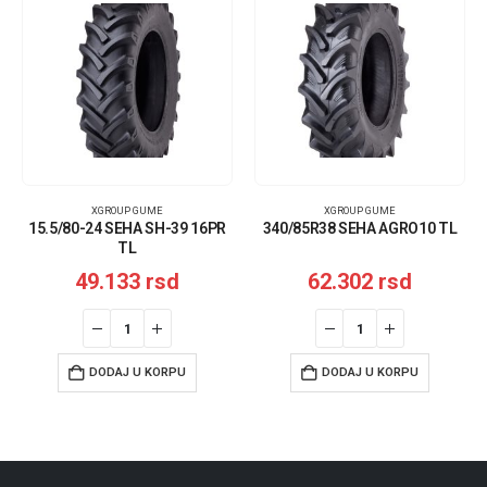
XGROUP GUME
XGROUP GUME
15.5/80-24 SEHA SH-39 16PR
340/85R38 SEHA AGRO10 TL
TL
49.133
rsd
62.302
rsd
DODAJ U KORPU
DODAJ U KORPU