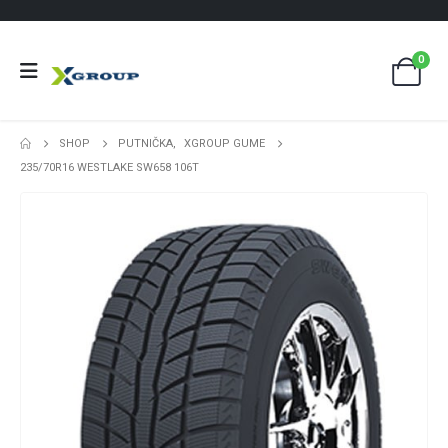
0
SHOP
PUTNIČKA
,
XGROUP GUME
235/70R16 WESTLAKE SW658 106T