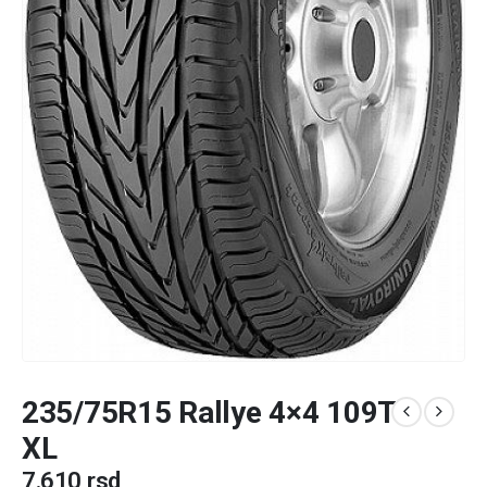
235/75R15 Rallye 4×4 109T
XL
7.610
rsd