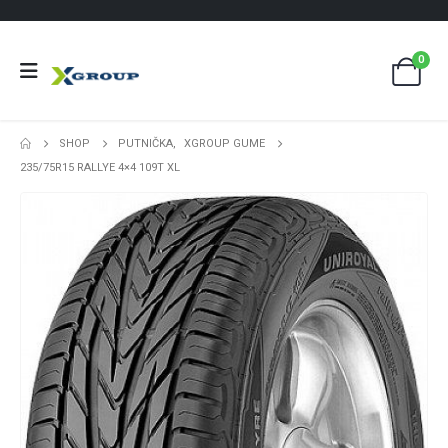
0
SHOP
PUTNIČKA
,
XGROUP GUME
235/75R15 RALLYE 4×4 109T XL