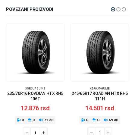
POVEZANI PROIZVODI
XGROUP GUME
XGROUP GUME
235/70R16 ROADIAN HTX RH5
245/65R17 ROADIAN HTX RH5
106T
111H
12.876
rsd
14.501
rsd
D
D
71 dB
C
C
69 dB