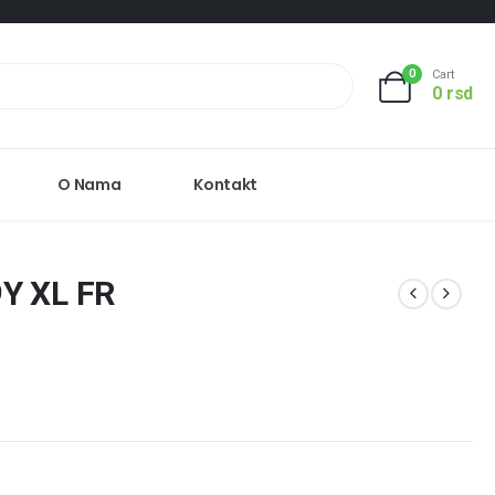
0
Cart
0
rsd
O Nama
Kontakt
9Y XL FR