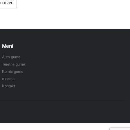
U KORPU
Meni
Auto gume
Teretne gume
Kombi gume
o nama
Kontakt