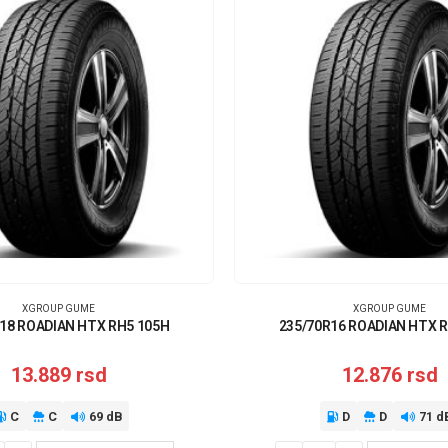
XGROUP GUME
XGROUP GUME
18 ROADIAN HTX RH5 105H
235/70R16 ROADIAN HTX 
13.889
rsd
12.876
rsd
C
C
69 dB
D
D
71 d