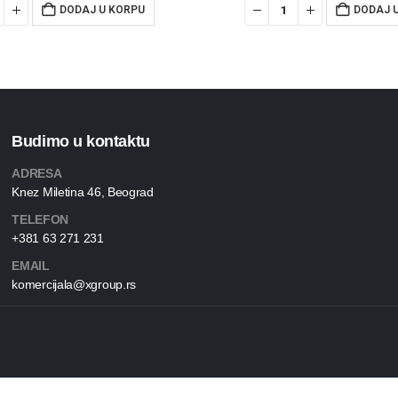
DODAJ U KORPU
DODAJ 
Budimo u kontaktu
ADRESA
Knez Miletina 46, Beograd
TELEFON
+381 63 271 231
EMAIL
komercijala@xgroup.rs