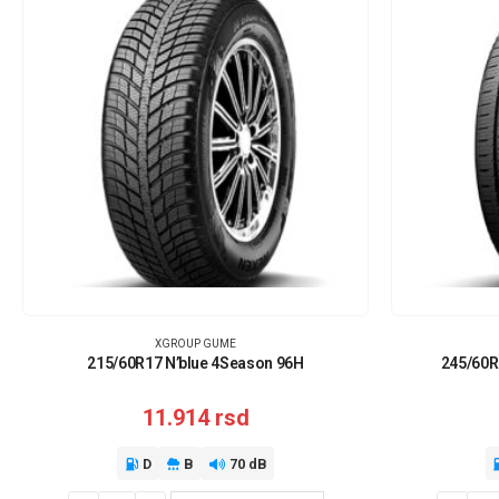
XGROUP GUME
215/60R17 N’blue 4Season 96H
245/60R
11.914
rsd
D
B
70 dB