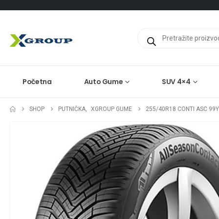
Products
search
Početna
Auto Gume
SUV 4×4
SHOP
PUTNIČKA
,
XGROUP GUME
255/40R18 CONTI ASC 99Y