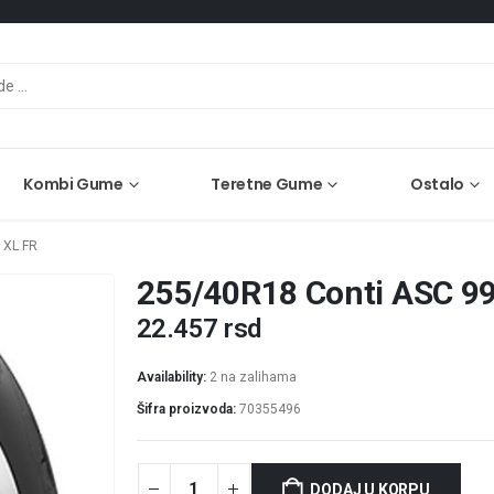
Kombi Gume
Teretne Gume
Ostalo
 XL FR
255/40R18 Conti ASC 9
22.457
rsd
Availability:
2 na zalihama
Šifra proizvoda:
70355496
DODAJ U KORPU