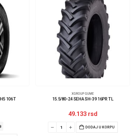
XGROUP GUME
RH5 106T
15.5/80-24 SEHA SH-39 16PR TL
49.133
rsd
B
DODAJ U KORPU