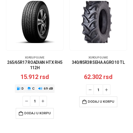
XGROUP GUME
XGROUP GUME
265/65R17 ROADIAN HTX RH5
340/85R38 SEHA AGRO10 TL
112H
15.912
rsd
62.302
rsd
D
C
69 dB
DODAJ U KORPU
DODAJ U KORPU