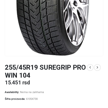
255/45R19 SUREGRIP PRO
WIN 104
15.451
rsd
Availability:
Nema na zalihama
Šifra proizvoda:
61054730