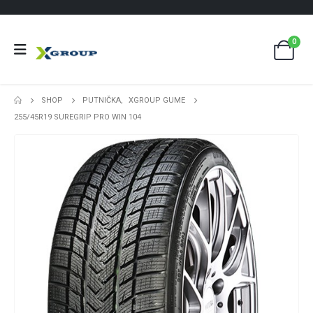
0
SHOP
PUTNIČKA
,
XGROUP GUME
255/45R19 SUREGRIP PRO WIN 104