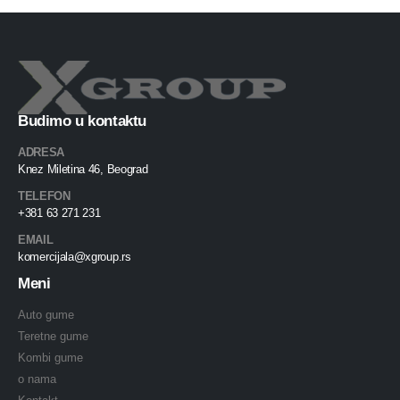
Budimo u kontaktu
ADRESA
Knez Miletina 46, Beograd
TELEFON
+381 63 271 231
EMAIL
komercijala@xgroup.rs
Meni
Auto gume
Teretne gume
Kombi gume
o nama