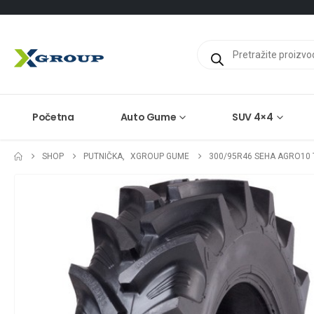
Products
search
Početna
Auto Gume
SUV 4×4
SHOP
PUTNIČKA
,
XGROUP GUME
300/95R46 SEHA AGRO10 