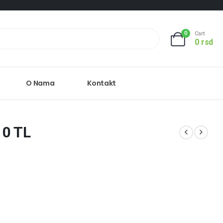
0
Cart
0
rsd
O Nama
Kontakt
0 TL