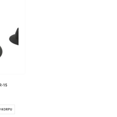
R-15
U KORPU