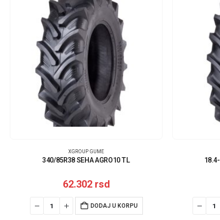
XGROUP GUME
340/85R38 SEHA AGRO10 TL
18.4
62.302
rsd
DODAJ U KORPU