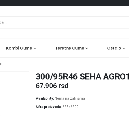
Kombi Gume
Teretne Gume
Ostalo
TL
300/95R46 SEHA AGRO1
67.906
rsd
Availability:
Nema na zalihama
Šifra proizvoda:
63546300