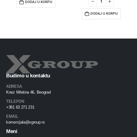
DODAJ U KORPU
DODAJ U KORPU
Budimo u kontaktu
ADRESA
Knez Miletina 46, Beograd
TELEFON
+381 63 271 231
EMAIL
komercijala@xgroup.rs
Meni