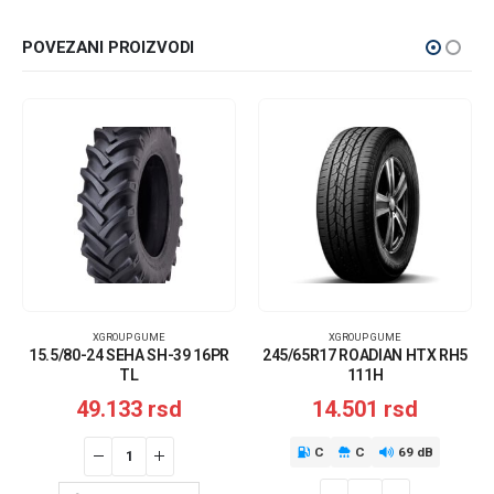
POVEZANI PROIZVODI
XGROUP GUME
XGROUP GUME
15.5/80-24 SEHA SH-39 16PR
245/65R17 ROADIAN HTX RH5
TL
111H
49.133
rsd
14.501
rsd
C
C
69 dB