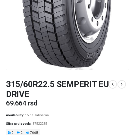
315/60R22.5 SEMPERIT EU
DRIVE
69.664
rsd
Availability:
15 na zalihama
Šifra proizvoda:
87522285
D
C
76 dB