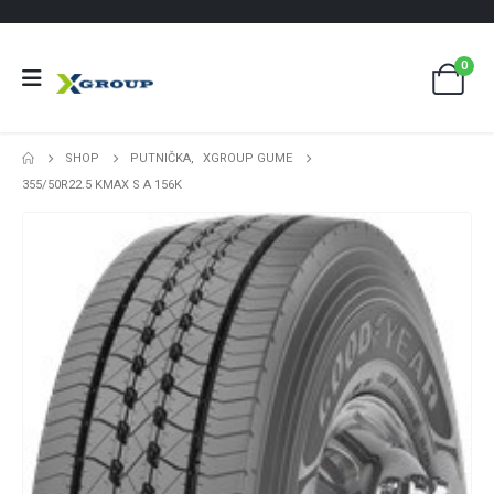
0
SHOP
PUTNIČKA
,
XGROUP GUME
355/50R22.5 KMAX S A 156K