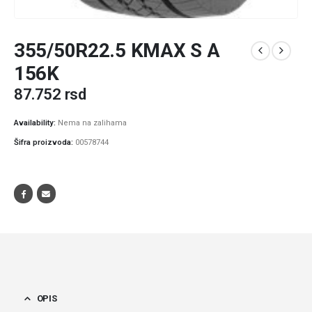
355/50R22.5 KMAX S A
156K
87.752
rsd
Availability:
Nema na zalihama
Šifra proizvoda:
00578744
OPIS