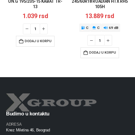
UN.G 195/205-15 KABAT TR-
245/60R18 ROADIAN HTX RH5
13
105H
1.039
rsd
13.889
rsd
C
C
69 dB
DODAJ U KORPU
DODAJ U KORPU
Budimo u kontaktu
ADRESA
Knez Miletina 46, Beograd