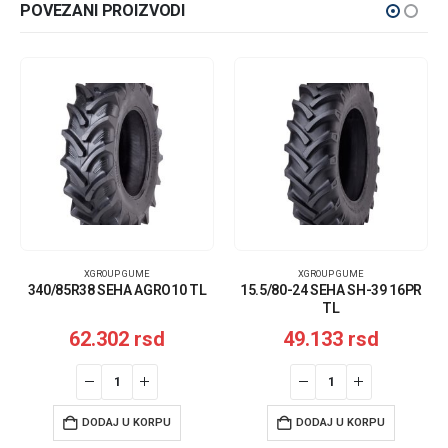
POVEZANI PROIZVODI
XGROUP GUME
XGROUP GUME
340/85R38 SEHA AGRO10 TL
15.5/80-24 SEHA SH-39 16PR
TL
62.302
rsd
49.133
rsd
DODAJ U KORPU
DODAJ U KORPU