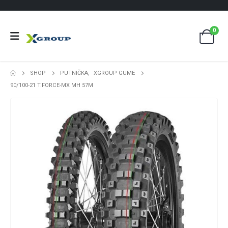
0
SHOP
PUTNIČKA
,
XGROUP GUME
90/100-21 T.FORCE-MX MH 57M