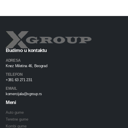
Budimo u kontaktu
ADRESA
Knez Miletina 46, Beograd
TELEFON
+381 63 271 231
EMAIL
komercijala@xgroup.rs
Meni
Auto gume
Teretne gume
Kombi gume