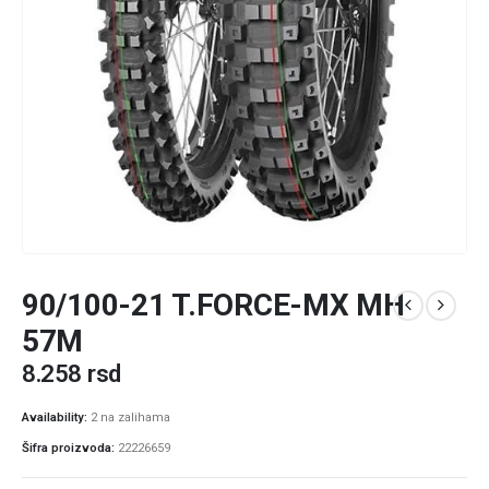
90/100-21 T.FORCE-MX MH
57M
8.258
rsd
Availability:
2 na zalihama
Šifra proizvoda:
22226659