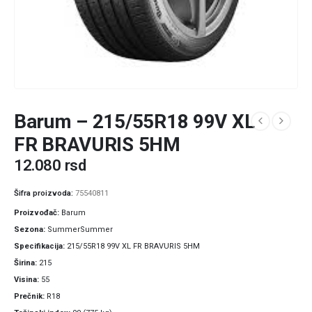
Barum – 215/55R18 99V XL
FR BRAVURIS 5HM
12.080
rsd
Šifra proizvoda:
75540811
Proizvođač
Barum
Sezona
SummerSummer
Specifikacija
215/55R18 99V XL FR BRAVURIS 5HM
Širina
215
Visina
55
Prečnik
R18