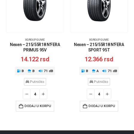
XGROUP GUME
XGROUP GUME
Nexen – 215/55R18 N’FERA
Nexen – 215/55R18 N’FERA
PRIMUS 95V
SPORT 95T
14.122
rsd
12.366
rsd
B
B
71 dB
B
A
71 dB
Putničko
Putničko
DODAJ U KORPU
DODAJ U KORPU