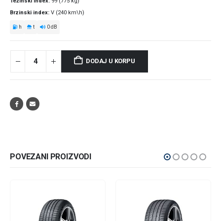
Težinski index
99 (775 kg)
Brzinski index
V (240 km\h)
h
t
0 dB
DODAJ U KORPU
POVEZANI PROIZVODI