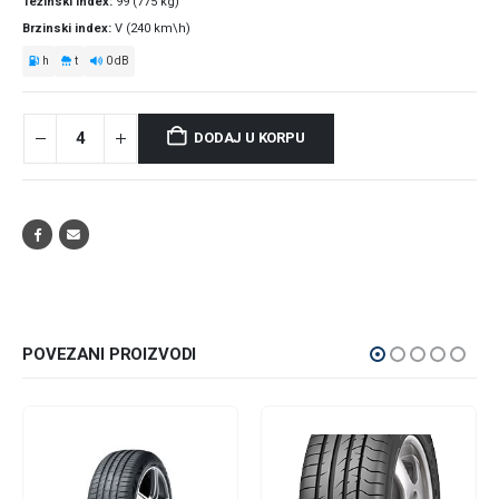
Težinski index
99 (775 kg)
Brzinski index
V (240 km\h)
h
t
0 dB
DODAJ U KORPU
POVEZANI PROIZVODI