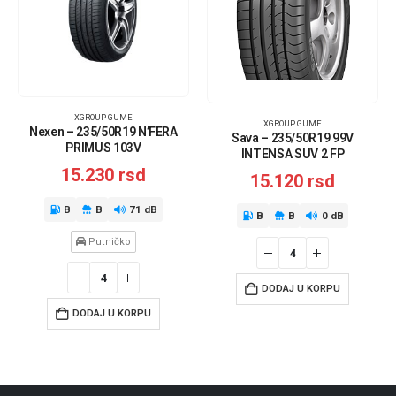
XGROUP GUME
XGROUP GUME
Nexen – 235/50R19 N’FERA
Sava – 235/50R19 99V
PRIMUS 103V
INTENSA SUV 2 FP
15.230
rsd
15.120
rsd
B
B
71 dB
B
B
0 dB
Putničko
DODAJ U KORPU
DODAJ U KORPU