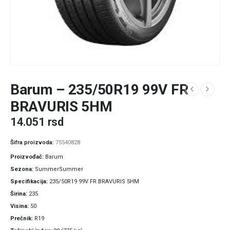
Barum – 235/50R19 99V FR
BRAVURIS 5HM
14.051
rsd
Šifra proizvoda:
75540828
Proizvođač
Barum
Sezona
SummerSummer
Specifikacija
235/50R19 99V FR BRAVURIS 5HM
Širina
235
Visina
50
Prečnik
R19