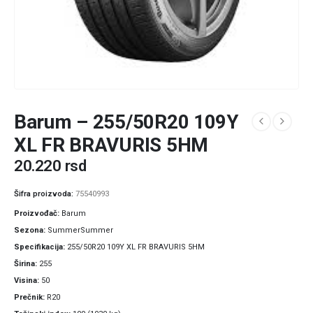
Barum – 255/50R20 109Y
XL FR BRAVURIS 5HM
20.220
rsd
Šifra proizvoda:
75540993
Proizvođač
Barum
Sezona
SummerSummer
Specifikacija
255/50R20 109Y XL FR BRAVURIS 5HM
Širina
255
Visina
50
Prečnik
R20