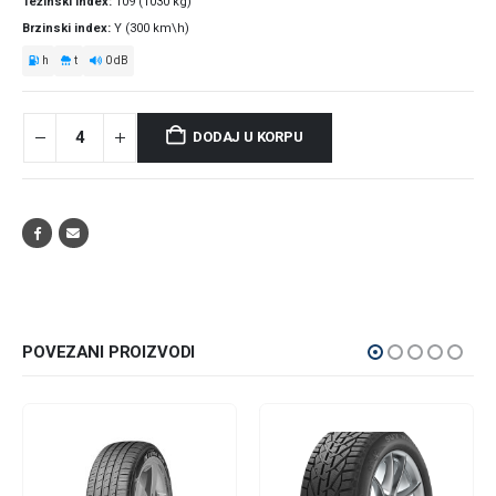
Težinski index
109 (1030 kg)
Brzinski index
Y (300 km\h)
h
t
0 dB
DODAJ U KORPU
POVEZANI PROIZVODI