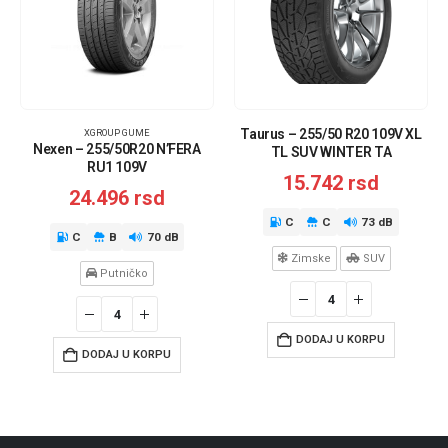
Taurus – 255/50 R20 109V XL
XGROUP GUME
Nexen – 255/50R20 N’FERA
TL SUV WINTER TA
RU1 109V
15.742
rsd
24.496
rsd
C
C
73 dB
C
B
70 dB
Zimske
SUV
Putničko
DODAJ U KORPU
DODAJ U KORPU