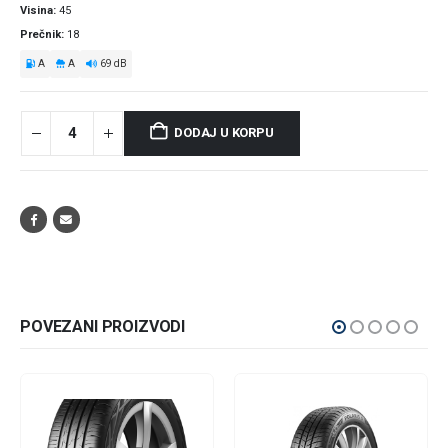
Visina
45
Prečnik
18
A
A
69 dB
DODAJ U KORPU
POVEZANI PROIZVODI