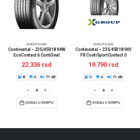
XGROUP GUME
XGROUP GUME
Continental – 235/45R18 94W
Continental – 235/45R18 94V
EcoContact 6 ContiSeal
FR ContiSportContact 5
22.336
rsd
19.790
rsd
B
A
71 dB
C
A
71 dB
DODAJ U KORPU
DODAJ U KORPU