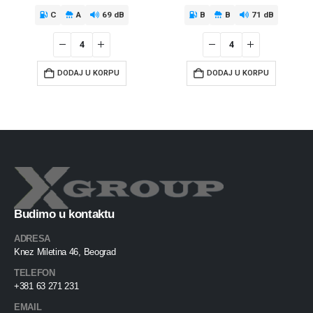
C
A
69 dB
B
B
71 dB
DODAJ U KORPU
DODAJ U KORPU
Budimo u kontaktu
ADRESA
Knez Miletina 46, Beograd
TELEFON
+381 63 271 231
EMAIL