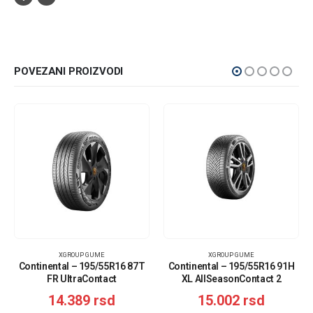
POVEZANI PROIZVODI
XGROUP GUME
XGROUP GUME
Continental – 195/55R16 87T
Continental – 195/55R16 91H
FR UltraContact
XL AllSeasonContact 2
14.389
rsd
15.002
rsd