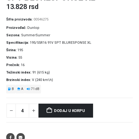
13.828
rsd
Šifra proizvoda:
00546275
Proizvođač
Dunlop
Sezona
SummerSummer
Specifikacija
195/55R16 91V SPT BLURESPONSE XL
Širina
195
Visina
55
Prečnik
16
Težinski index
91 (615 kg)
Brzinski index
V (240 km\h)
B
A
71 dB
DODAJ U KORPU