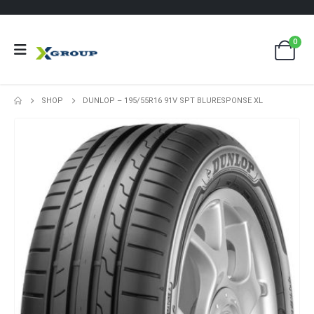
0
SHOP
DUNLOP – 195/55R16 91V SPT BLURESPONSE XL