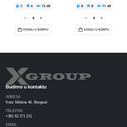
C
A
72 dB
B
B
71 dB
DODAJ U KORPU
DODAJ U KORPU
Budimo u kontaktu
ADRESA
Knez Miletina 46, Beograd
TELEFON
+381 63 271 231
EMAIL