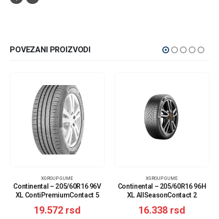
POVEZANI PROIZVODI
XGROUP GUME
XGROUP GUME
Continental – 205/60R16 96V
Continental – 205/60R16 96H
XL ContiPremiumContact 5
XL AllSeasonContact 2
ContiSeal
19.572
rsd
16.338
rsd