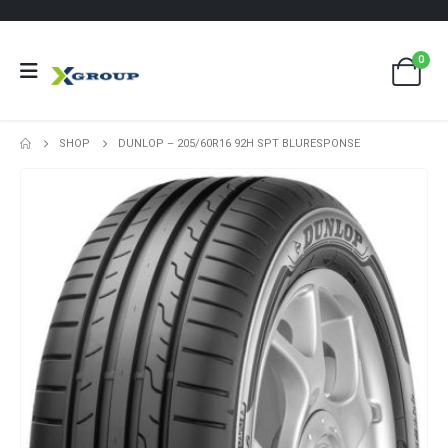
0
SHOP
DUNLOP – 205/60R16 92H SPT BLURESPONSE