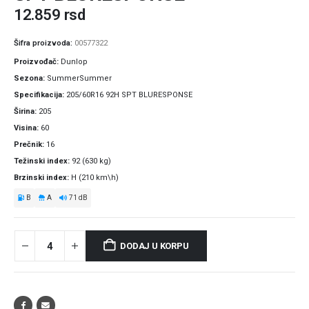
12.859
rsd
Šifra proizvoda:
00577322
Proizvođač
Dunlop
Sezona
SummerSummer
Specifikacija
205/60R16 92H SPT BLURESPONSE
Širina
205
Visina
60
Prečnik
16
Težinski index
92 (630 kg)
Brzinski index
H (210 km\h)
B
A
71 dB
DODAJ U KORPU