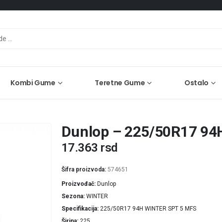
Kombi Gume
Teretne Gume
Ostalo
Dunlop – 225/50R17 94
17.363
rsd
Šifra proizvoda:
574651
Proizvođač
Dunlop
Sezona
WINTER
Specifikacija
225/50R17 94H WINTER SPT 5 MFS
Širina
225