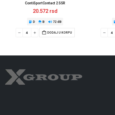
ContiSportContact 2 SSR
20.572
rsd
D
B
72 dB
DODAJ U KORPU