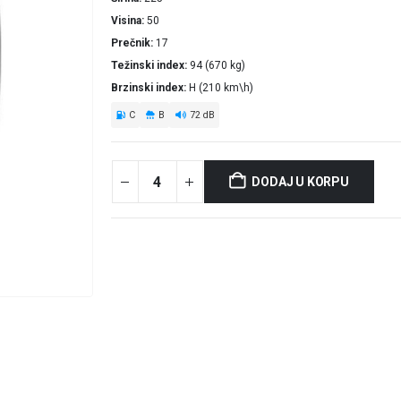
Visina
50
Prečnik
17
Težinski index
94 (670 kg)
Brzinski index
H (210 km\h)
C
B
72 dB
DODAJ U KORPU