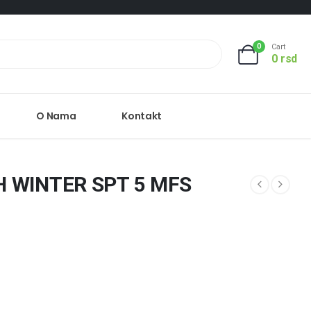
0
Cart
0
rsd
O Nama
Kontakt
H WINTER SPT 5 MFS