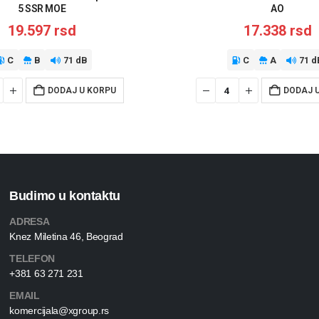
5 SSR MOE
AO
19.597
rsd
17.338
rsd
C
B
71 dB
C
A
71 d
DODAJ U KORPU
DODAJ 
Budimo u kontaktu
ADRESA
Knez Miletina 46, Beograd
TELEFON
+381 63 271 231
EMAIL
komercijala@xgroup.rs