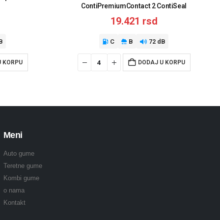
ContiPremiumContact 2 ContiSeal
19.421
rsd
B
C
B
72 dB
U KORPU
DODAJ U KORPU
Meni
Auto gume
Teretne gume
Kombi gume
o nama
Kontakt