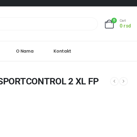
0
Cart
0
rsd
O Nama
Kontakt
 SPORTCONTROL 2 XL FP