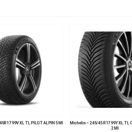
/45R17 99V XL TL PILOT ALPIN 5 MI
Michelin – 245/45 R17 99Y XL T
2 MI