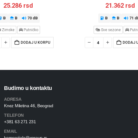
25.286
rsd
21.362
rsd
B
B
70 dB
B
B
71 d
Zimske
Putničko
Sve sezone
Putn
DODAJ U KORPU
DODAJ 
Budimo u kontaktu
ADRESA
Knez Miletina 46, Beograd
TELEFON
+381 63 271 231
EMAIL
komercijala@xgroup.rs