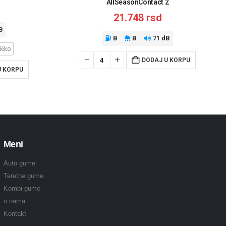
AllSeasonContact 2
21.748
rsd
B
B
B
71 dB
ičko
DODAJ U KORPU
U KORPU
Meni
Auto gume
Teretne gume
Kombi gume
o nama
Kontakt