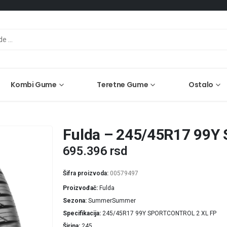
Kombi Gume
Teretne Gume
Ostalo
Fulda – 245/45R17 99Y
695.396
rsd
Šifra proizvoda:
00579497
Proizvođač
Fulda
Sezona
SummerSummer
Specifikacija
245/45R17 99Y SPORTCONTROL 2 XL FP
Širina
245