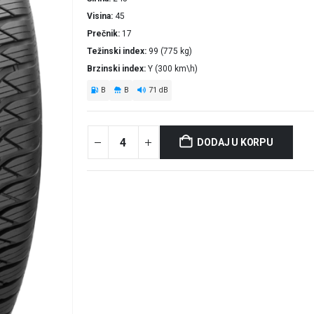
Visina
45
Prečnik
17
Težinski index
99 (775 kg)
Brzinski index
Y (300 km\h)
B
B
71 dB
DODAJ U KORPU