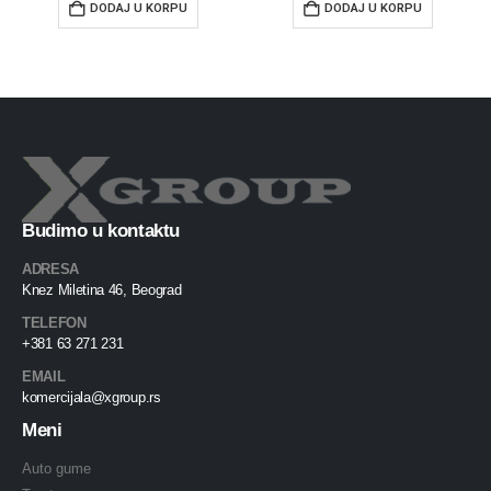
DODAJ U KORPU
DODAJ U KORPU
Budimo u kontaktu
ADRESA
Knez Miletina 46, Beograd
TELEFON
+381 63 271 231
EMAIL
komercijala@xgroup.rs
Meni
Auto gume