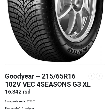
Goodyear – 215/65R16
102V VEC 4SEASONS G3 XL
16.842
rsd
Šifra proizvoda:
577000
Proizvođač
Goodyear