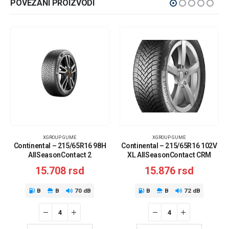
POVEZANI PROIZVODI
XGROUP GUME
XGROUP GUME
Continental – 215/65R16 98H
Continental – 215/65R16 102V
AllSeasonContact 2
XL AllSeasonContact CRM
15.708
rsd
15.876
rsd
B
B
70 dB
B
B
72 dB