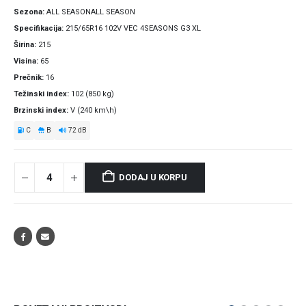
Sezona
ALL SEASONALL SEASON
Specifikacija
215/65R16 102V VEC 4SEASONS G3 XL
Širina
215
Visina
65
Prečnik
16
Težinski index
102 (850 kg)
Brzinski index
V (240 km\h)
C
B
72 dB
DODAJ U KORPU