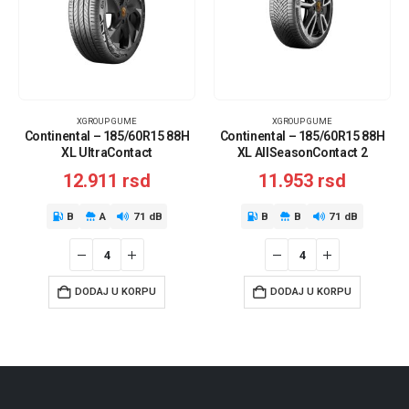
XGROUP GUME
XGROUP GUME
Continental – 185/60R15 88H
Continental – 185/60R15 88H
XL UltraContact
XL AllSeasonContact 2
12.911
rsd
11.953
rsd
B
A
71 dB
B
B
71 dB
DODAJ U KORPU
DODAJ U KORPU