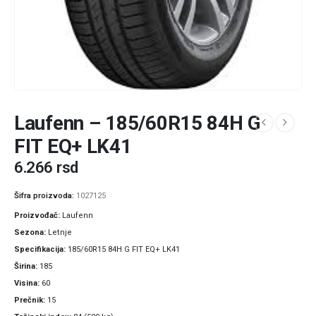
Laufenn – 185/60R15 84H G
FIT EQ+ LK41
6.266
rsd
Šifra proizvoda:
1027125
Proizvođač
Laufenn
Sezona
Letnje
Specifikacija
185/60R15 84H G FIT EQ+ LK41
Širina
185
Visina
60
Prečnik
15