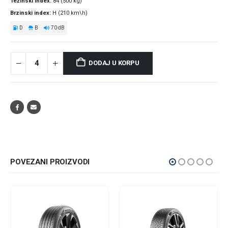
Težinski index
84 (500 kg)
Brzinski index
H (210 km\h)
D
B
70 dB
DODAJ U KORPU
POVEZANI PROIZVODI