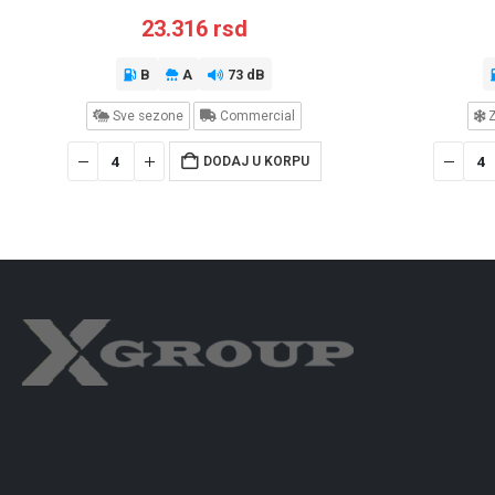
23.316
rsd
B
A
73 dB
Sve sezone
Commercial
Z
DODAJ U KORPU