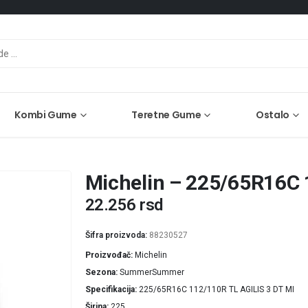
Kombi Gume
Teretne Gume
Ostalo
Michelin – 225/65R16C 
22.256
rsd
Šifra proizvoda:
88230527
Proizvođač
Michelin
Sezona
SummerSummer
Specifikacija
225/65R16C 112/110R TL AGILIS 3 DT MI
Širina
225