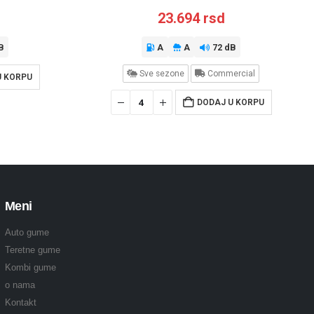
23.694
rsd
B
A
A
72 dB
Sve sezone
Commercial
U KORPU
DODAJ U KORPU
Meni
Auto gume
Teretne gume
Kombi gume
o nama
Kontakt