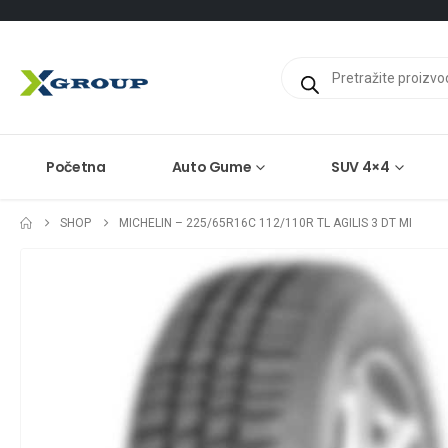
Products
search
Početna
Auto Gume
SUV 4×4
SHOP
MICHELIN – 225/65R16C 112/110R TL AGILIS 3 DT MI