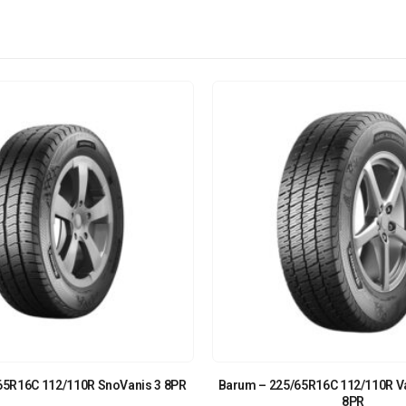
65R16C 112/110R SnoVanis 3 8PR
Barum – 225/65R16C 112/110R V
8PR