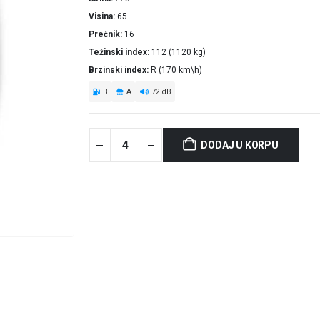
Visina
65
Prečnik
16
Težinski index
112 (1120 kg)
Brzinski index
R (170 km\h)
B
A
72 dB
DODAJ U KORPU