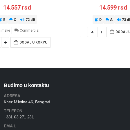
14.557
rsd
14.599
rsd
E
C
72 dB
D
A
73 d
imske
Commercial
DODAJ 
DODAJ U KORPU
Budimo u kontaktu
ADRESA
Knez Miletina 46, Beograd
TELEFON
+381 63 271 231
EMAIL