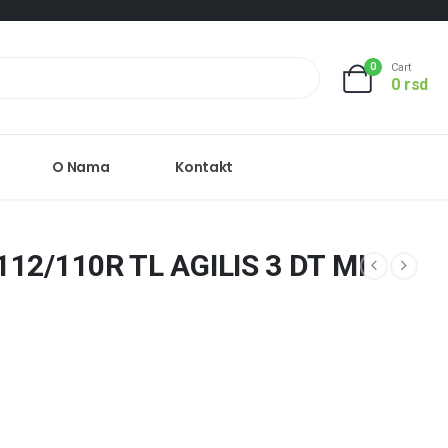
0
Cart
0
rsd
O Nama
Kontakt
112/110R TL AGILIS 3 DT MI