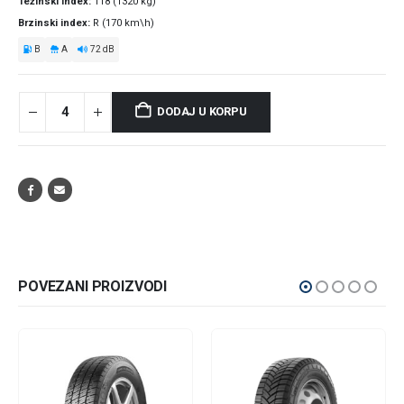
Težinski index
118 (1320 kg)
Brzinski index
R (170 km\h)
B
A
72 dB
DODAJ U KORPU
POVEZANI PROIZVODI