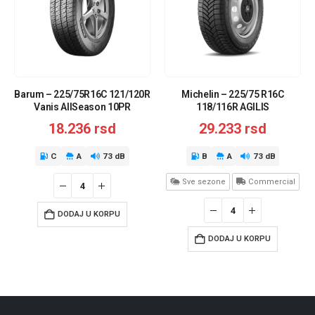
Barum – 225/75R16C 121/120R
Michelin – 225/75 R16C
Vanis AllSeason 10PR
118/116R AGILIS
CROSSCLIMATE MI
18.236
rsd
29.233
rsd
C
A
73 dB
B
A
73 dB
Sve sezone
Commercial
DODAJ U KORPU
DODAJ U KORPU