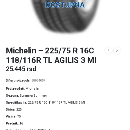
Michelin – 225/75 R 16C
118/116R TL AGILIS 3 MI
25.445
rsd
Šifra proizvoda:
88984057
Proizvođač
Michelin
Sezona
SummerSummer
Specifikacija
225/75 R 16C 118/116R TL AGILIS 3 MI
Širina
225
Visina
75
Prečnik
16