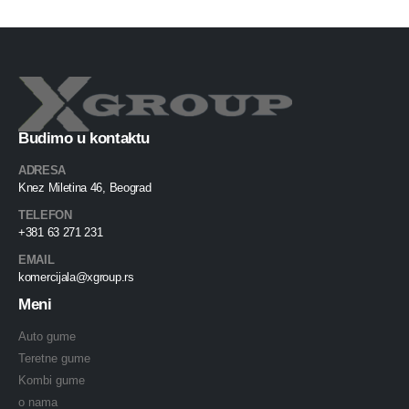
Budimo u kontaktu
ADRESA
Knez Miletina 46, Beograd
TELEFON
+381 63 271 231
EMAIL
komercijala@xgroup.rs
Meni
Auto gume
Teretne gume
Kombi gume
o nama