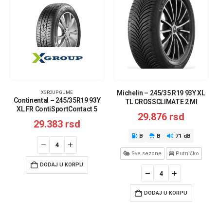
Michelin – 245/35 R19 93Y XL
XGROUP GUME
Continental – 245/35R19 93Y
TL CROSSCLIMATE 2 MI
XL FR ContiSportContact 5
29.876
rsd
SSR
29.383
rsd
B
B
71 dB
Sve sezone
Putničko
DODAJ U KORPU
DODAJ U KORPU