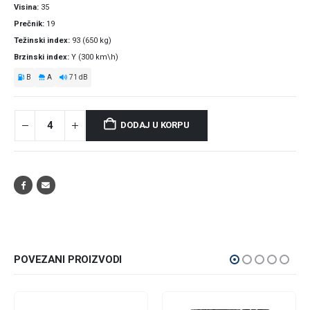
Visina
35
Prečnik
19
Težinski index
93 (650 kg)
Brzinski index
Y (300 km\h)
B
A
71 dB
DODAJ U KORPU
POVEZANI PROIZVODI