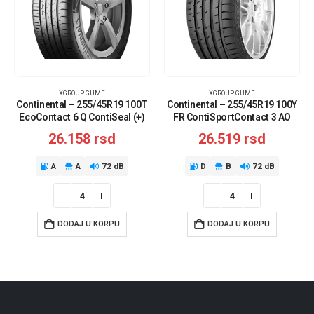
XGROUP GUME
XGROUP GUME
Continental – 255/45R19 100T
Continental – 255/45R19 100Y
EcoContact 6 Q ContiSeal (+)
FR ContiSportContact 3 AO
26.158
rsd
26.519
rsd
A
A
72 dB
D
B
72 dB
DODAJ U KORPU
DODAJ U KORPU