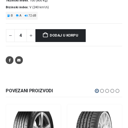
Težinski index
100 (800 kg)
Brzinski index
V (240 km\h)
B
A
72 dB
DODAJ U KORPU
POVEZANI PROIZVODI