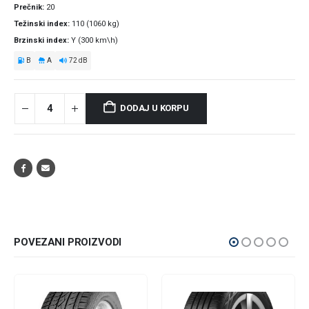
Prečnik
20
Težinski index
110 (1060 kg)
Brzinski index
Y (300 km\h)
B
A
72 dB
DODAJ U KORPU
POVEZANI PROIZVODI