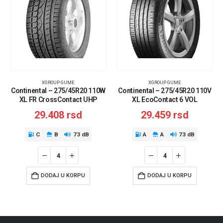
XGROUP GUME
XGROUP GUME
Continental – 275/45R20 110W
Continental – 275/45R20 110V
XL FR CrossContact UHP
XL EcoContact 6 VOL
29.408
rsd
29.459
rsd
C
B
73 dB
A
A
73 dB
DODAJ U KORPU
DODAJ U KORPU