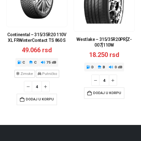
Continental – 315/35R20 110V
Westlake – 315/35R20PR[Z-
XL FRWinterContact TS 860 S
007]110W
SSR
49.066
rsd
18.250
rsd
C
C
75 dB
D
B
0 dB
Zimske
Putničko
DODAJ U KORPU
DODAJ U KORPU