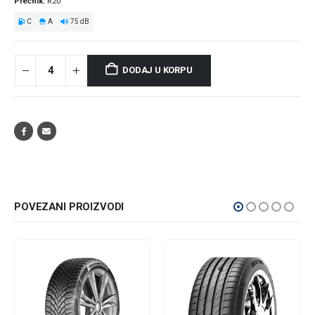
Prečnik
R20
C
A
75 dB
DODAJ U KORPU
POVEZANI PROIZVODI