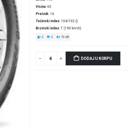
Visina
65
Prečnik
16
Težinski index
104/102 ()
Brzinski index
T (190 km\h)
C
C
73 dB
DODAJ U KORPU