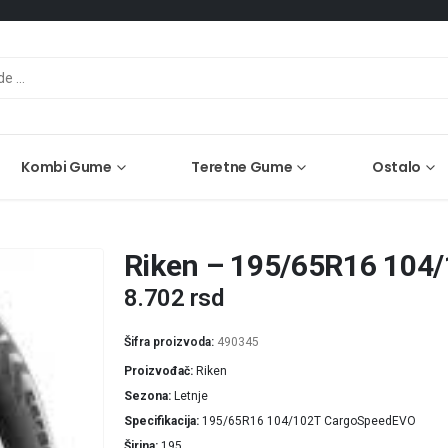
Kombi Gume
Teretne Gume
Ostalo
Riken – 195/65R16 104
8.702
rsd
Šifra proizvoda:
490345
Proizvođač
Riken
Sezona
Letnje
Specifikacija
195/65R16 104/102T CargoSpeedEVO
Širina
195