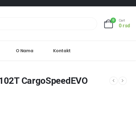
0
Cart
0
rsd
O Nama
Kontakt
/102T CargoSpeedEVO