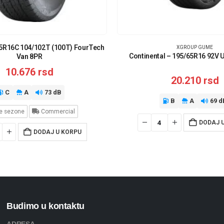
65R16C 104/102T (100T) FourTech
XGROUP GUME
Continental – 195/65R16 92V 
Van 8PR
10.676
rsd
20.210
rsd
C
A
73 dB
B
A
69 d
e sezone
Commercial
DODAJ 
DODAJ U KORPU
Budimo u kontaktu
ADRESA