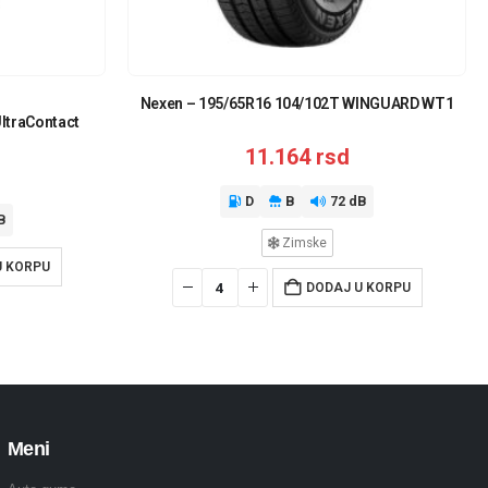
Nexen – 195/65R16 104/102T WINGUARD WT1
UltraContact
11.164
rsd
D
B
72 dB
B
Zimske
U KORPU
DODAJ U KORPU
Meni