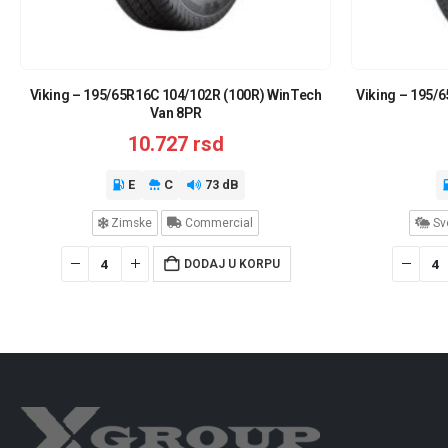
Viking – 195/65R16C 104/102R (100R) WinTech
Viking – 195/
Van 8PR
10.727
rsd
E
C
73 dB
Zimske
Commercial
Sv
DODAJ U KORPU