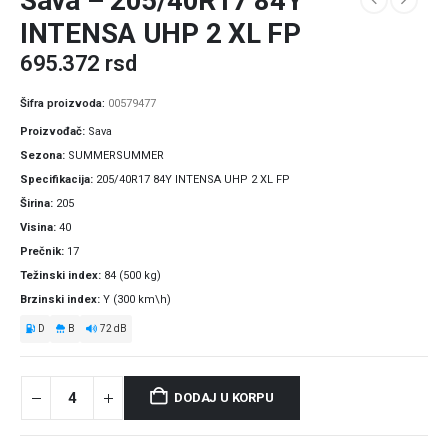
Sava – 205/40R17 84Y
INTENSA UHP 2 XL FP
695.372
rsd
Šifra proizvoda:
00579477
Proizvođač
Sava
Sezona
SUMMERSUMMER
Specifikacija
205/40R17 84Y INTENSA UHP 2 XL FP
Širina
205
Visina
40
Prečnik
17
Težinski index
84 (500 kg)
Brzinski index
Y (300 km\h)
D
B
72 dB
DODAJ U KORPU