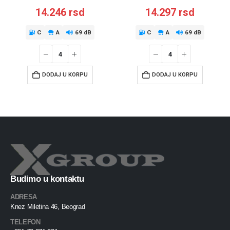
14.246
rsd
14.297
rsd
C
A
69 dB
C
A
69 dB
DODAJ U KORPU
DODAJ U KORPU
Budimo u kontaktu
ADRESA
Knez Miletina 46, Beograd
TELEFON