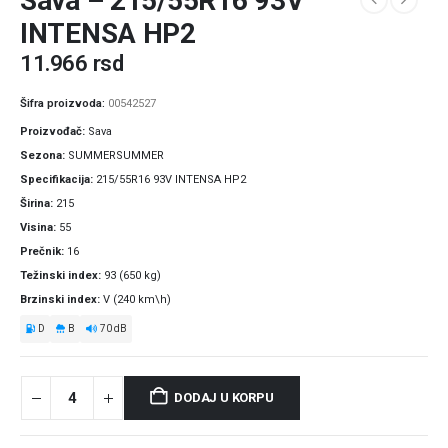
Sava – 215/55R16 93V
INTENSA HP2
11.966
rsd
Šifra proizvoda:
00542527
Proizvođač
Sava
Sezona
SUMMERSUMMER
Specifikacija
215/55R16 93V INTENSA HP2
Širina
215
Visina
55
Prečnik
16
Težinski index
93 (650 kg)
Brzinski index
V (240 km\h)
D
B
70 dB
DODAJ U KORPU