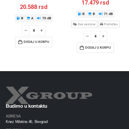
17.479
rsd
20.588
rsd
B
B
71 dB
B
A
70 dB
Sve sezone
Putničko
DODAJ U KORPU
DODAJ U KORPU
Budimo u kontaktu
ADRESA
Knez Miletina 46, Beograd