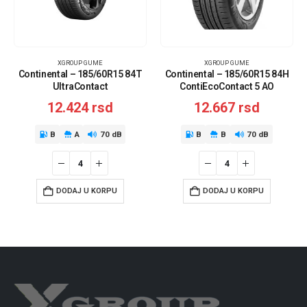
XGROUP GUME
XGROUP GUME
Continental – 185/60R15 84T
Continental – 185/60R15 84H
UltraContact
ContiEcoContact 5 AO
12.424
rsd
12.667
rsd
B
A
70 dB
B
B
70 dB
DODAJ U KORPU
DODAJ U KORPU