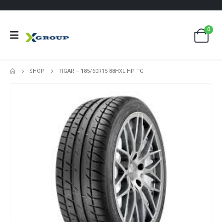
0
SHOP
TIGAR – 185/60R15 88HXL HP TG