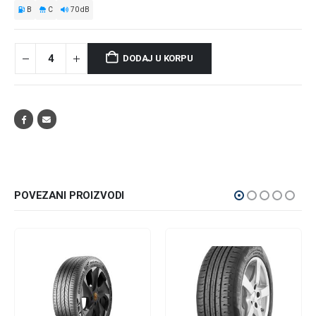
B
C
70 dB
DODAJ U KORPU
POVEZANI PROIZVODI