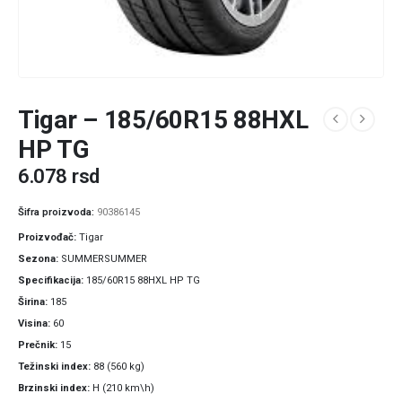
Tigar – 185/60R15 88HXL
HP TG
6.078
rsd
Šifra proizvoda:
90386145
Proizvođač
Tigar
Sezona
SUMMERSUMMER
Specifikacija
185/60R15 88HXL HP TG
Širina
185
Visina
60
Prečnik
15
Težinski index
88 (560 kg)
Brzinski index
H (210 km\h)