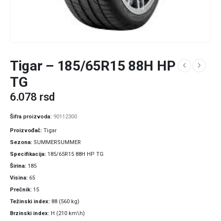
Tigar – 185/65R15 88H HP
TG
6.078
rsd
Šifra proizvoda:
90112300
Proizvođač
Tigar
Sezona
SUMMERSUMMER
Specifikacija
185/65R15 88H HP TG
Širina
185
Visina
65
Prečnik
15
Težinski index
88 (560 kg)
Brzinski index
H (210 km\h)