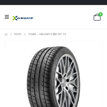
0
SHOP
TIGAR – 185/65R15 88H HP TG