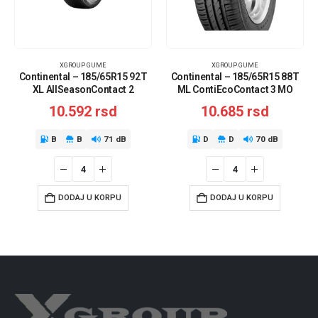
XGROUP GUME
XGROUP GUME
Continental – 185/65R15 92T
Continental – 185/65R15 88T
XL AllSeasonContact 2
ML ContiEcoContact 3 MO
10.592
rsd
10.685
rsd
B
B
71 dB
D
D
70 dB
DODAJ U KORPU
DODAJ U KORPU