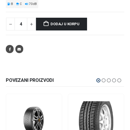
B
C
70 dB
DODAJ U KORPU
POVEZANI PROIZVODI