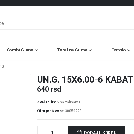
Kombi Gume
Teretne Gume
Ostalo
-13
UN.G. 15X6.00-6 KABAT
640
rsd
Availability:
6 na zalihama
Šifra proizvoda:
30050223
DODAJ U KORPU