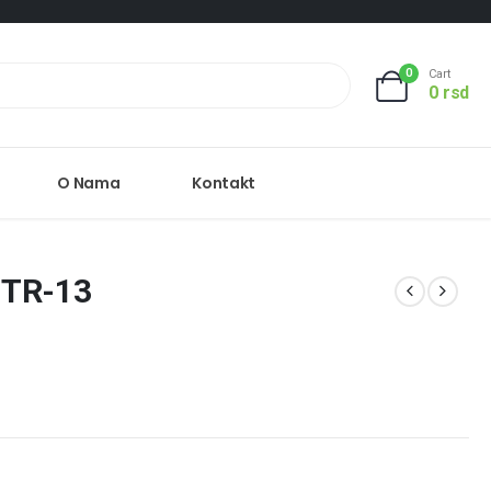
0
Cart
0
rsd
O Nama
Kontakt
 TR-13