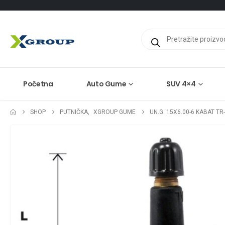
Products
search
Početna
Auto Gume
SUV 4×4
SHOP
PUTNIČKA
,
XGROUP GUME
UN.G. 15X6.00-6 KABAT TR