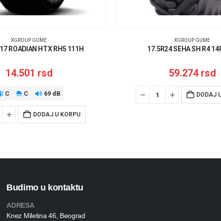
XGROUP GUME
XGROUP GUME
17 ROADIAN HTX RH5 111H
17.5R24 SEHA SH R4 14
14.501
rsd
59.274
rsd
C
C
69 dB
DODAJ 
DODAJ U KORPU
Budimo u kontaktu
ADRESA
Knez Miletina 46, Beograd