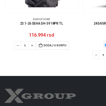
XGROUP GUME
23.1-26 SEHA SH-39 18PR TL
245/65R
116.994
rsd
DODAJ U KORPU