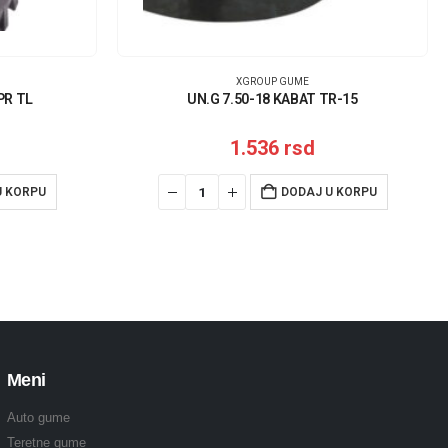
XGROUP GUME
PR TL
UN.G 7.50-18 KABAT TR-15
1.536
rsd
U KORPU
DODAJ U KORPU
Meni
Auto gume
Teretne gume